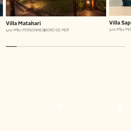
Villa Sap
Villa Matahari
500 M²
12 P
500 M²
10 PERSONNES
BORD DE MER